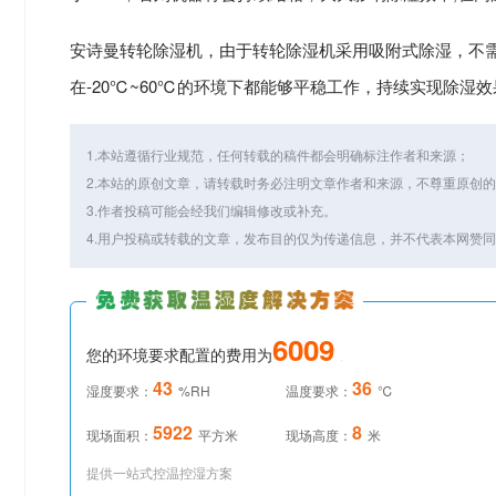
安诗曼转轮除湿机，由于转轮除湿机采用吸附式除湿，不
在-20℃~60℃的环境下都能够平稳工作，持续实现除湿
1.本站遵循行业规范，任何转载的稿件都会明确标注作者和来源；
2.本站的原创文章，请转载时务必注明文章作者和来源，不尊重原创
3.作者投稿可能会经我们编辑修改或补充。
4.用户投稿或转载的文章，发布目的仅为传递信息，并不代表本网赞
7514
您的环境要求配置的费用为
元
72
41
湿度要求：
%RH
温度要求：
℃
7395
6
现场面积：
平方米
现场高度：
米
提供一站式控温控湿方案