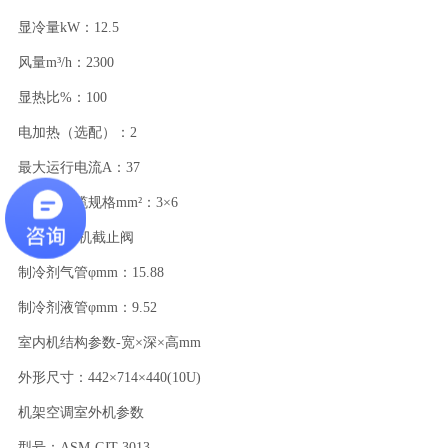
显冷量kW：12.5
风量m³/h：2300
显热比%：100
电加热（选配）：2
最大运行电流A：37
电源线线缆规格mm²：3×6
室内/室外机截止阀
制冷剂气管φmm：15.88
制冷剂液管φmm：9.52
室内机结构参数-宽×深×高mm
外形尺寸：442×714×440(10U)
机架空调室外机参数
型号：ASM-CJT-3013