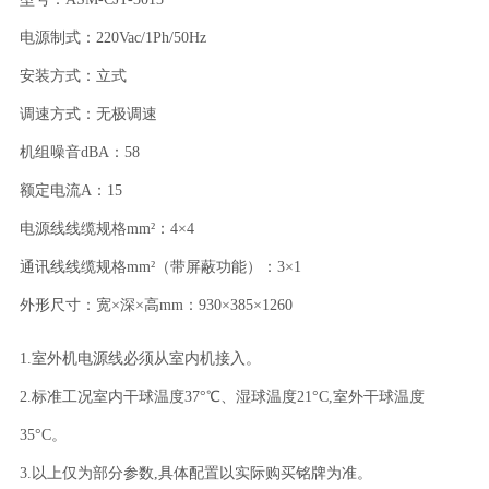
电源制式：220Vac/1Ph/50Hz
安装方式：立式
调速方式：无极调速
机组噪音dBA：58
额定电流A：15
电源线线缆规格mm²：4×4
通讯线线缆规格mm²（带屏蔽功能）：3×1
外形尺寸：宽×深×高mm：930×385×1260
1.室外机电源线必须从室内机接入。
2.标准工况室内干球温度37°℃、湿球温度21°C,室外干球温度
35°C。
3.以上仅为部分参数,具体配置以实际购买铭牌为准。